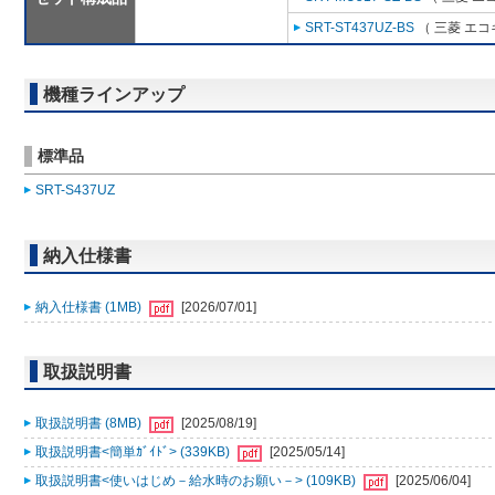
SRT-ST437UZ-BS
（ 三菱 エコ
機種ラインアップ
標準品
SRT-S437UZ
納入仕様書
納入仕様書 (1MB)
[2026/07/01]
取扱説明書
取扱説明書 (8MB)
[2025/08/19]
取扱説明書<簡単ｶﾞｲﾄﾞ> (339KB)
[2025/05/14]
取扱説明書<使いはじめ－給水時のお願い－> (109KB)
[2025/06/04]