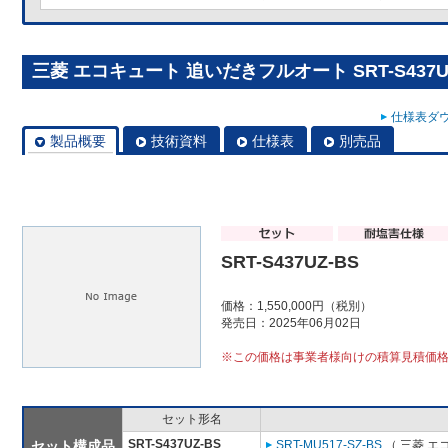
三菱 エコキュート 追いだきフルオート SRT-S437U
仕様表ダウ
製品概要
技術資料
仕様表
別売品
SRT-S437UZ-BS
価格：1,550,000円（税別）
発売日：2025年06月02日
※この価格は事業者様向けの積算見積価
セット形名
SRT-S437UZ-BS
セット構成品
SRT-MU517-SZ-BS
（ 三菱 エ