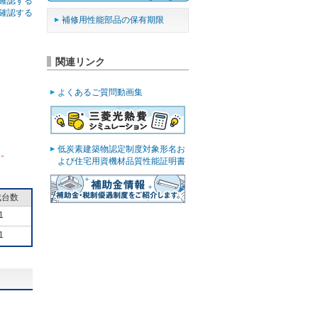
確認する
確認する
補修用性能部品の保有期限
関連リンク
よくあるご質問動画集
低炭素建築物認定制度対象形名お
ん。
よび住宅用資機材品質性能証明書
成台数
1
1