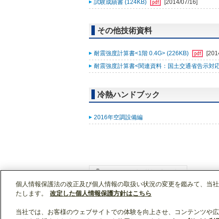
試験成績書 (124KB)
[2014/07/16]
その他技術資料
耐震強度計算書<1階 0.4G> (226KB)
[201
耐震強度計算書<関連資料：国土交通省告示対応一覧
冷熱ハンドブック
2016年空調設備編
個人情報保護法の改正及び個人情報の取扱い状況の変更を鑑みて、当社
WIN2Kトップ
製品情報
[住宅用]住宅用設備
たします。
改定した個人情報保護方針はこちら
当社では、お客様のウェブサイトでの体験を向上させ、コンテンツや広