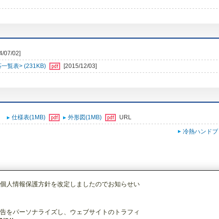
4/07/02]
表> (231KB)
[2015/12/03]
仕様表(1MB)
外形図(1MB)
URL
冷熱ハンドブ
個人情報保護方針を改定しましたのでお知らせい
三菱 エコキュート
貯湯ユニット
SRT-CT46
告をパーソナライズし、ウェブサイトのトラフィ