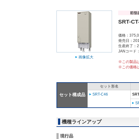
SRT-CT
価格：375,
発売日：201
生産終了：2
JANコード：4
画像拡大
※この製品
※この価格
セット形名
セット構成品
SRT-C46
SRT
S
機種ラインアップ
現行品