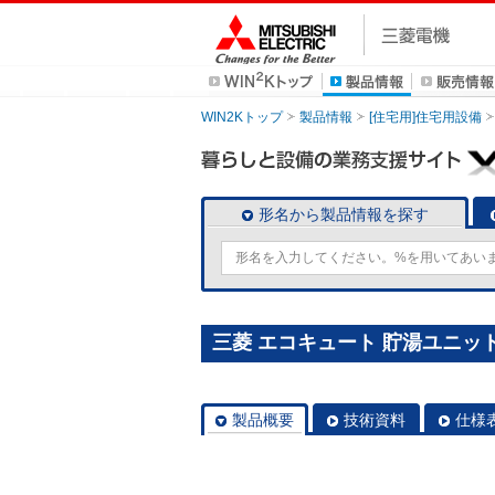
WIN2Kトップ
製品情報
[住宅用]住宅用設備
形名から製品情報を探す
三菱 エコキュート 貯湯ユニット S
製品概要
技術資料
仕様