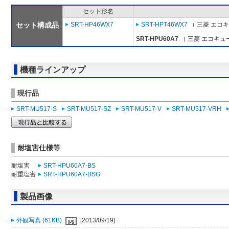
セット形名
セット構成品
SRT-HP46WX7
SRT-HPT46WX7
（ 三菱 エコ
SRT-HPU60A7
（ 三菱 エコキュ
機種ラインアップ
現行品
SRT-MU517-S
SRT-MU517-SZ
SRT-MU517-V
SRT-MU517-VRH
耐塩害仕様等
耐塩害
SRT-HPU60A7-BS
耐重塩害
SRT-HPU60A7-BSG
製品画像
外観写真 (61KB)
[2013/09/19]