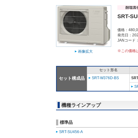
SRT-SU
価格：480,
発売日：202
JANコード：4
※この価格
画像拡大
セット形名
セット構成品
SRT-W376D-BS
SRT
S
機種ラインアップ
標準品
SRT-SU456-A