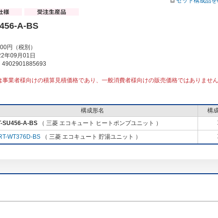
セット構成品を
456-A-BS
000円（税別）
2年09月01日
902901885693
は事業者様向けの積算見積価格であり、一般消費者様向けの販売価格ではありませ
構成形名
構
-SU456-A-BS
（ 三菱 エコキュート ヒートポンプユニット ）
RT-WT376D-BS
（ 三菱 エコキュート 貯湯ユニット ）