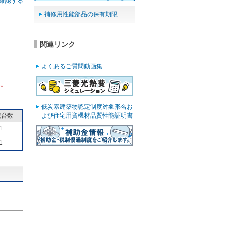
確認する
補修用性能部品の保有期限
関連リンク
よくあるご質問動画集
ん。
低炭素建築物認定制度対象形名お
成台数
よび住宅用資機材品質性能証明書
1
1