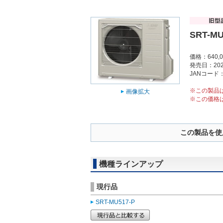
SRT-MU
価格：640,
発売日：202
JANコード：4
※この製品
画像拡大
※この価格
この製品を使
機種ラインアップ
現行品
SRT-MU517-P