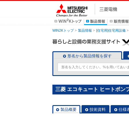
WIN2Kトップ
製品情報
[住宅用]住宅用設備
形名から製品情報を探す
三菱 エコキュート ヒートポンプユ
製品概要
技術資料
仕様