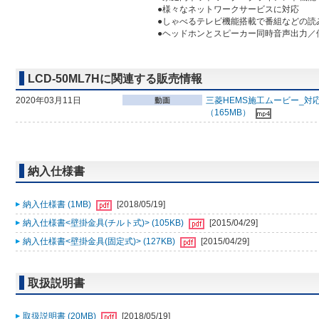
●様々なネットワークサービスに対応
●しゃべるテレビ機能搭載で番組などの読
●ヘッドホンとスピーカー同時音声出力／
LCD-50ML7Hに関連する販売情報
2020年03月11日
三菱HEMS施工ムービー_対応
（165MB）
納入仕様書
納入仕様書 (1MB)
[2018/05/19]
納入仕様書<壁掛金具(チルト式)> (105KB)
[2015/04/29]
納入仕様書<壁掛金具(固定式)> (127KB)
[2015/04/29]
取扱説明書
取扱説明書 (20MB)
[2018/05/19]