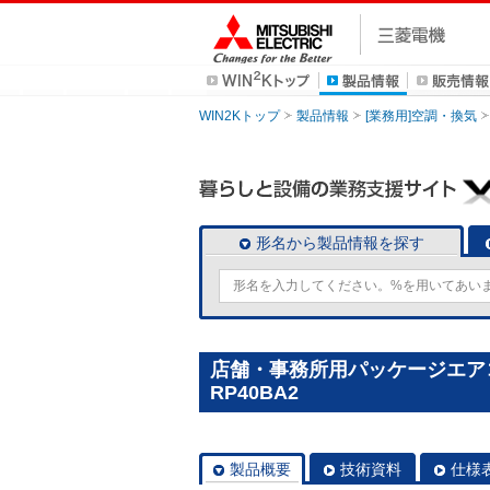
WIN2Kトップ
製品情報
[業務用]空調・換気
形名から製品情報を探す
店舗・事務所用パッケージエアコン(
RP40BA2
製品概要
技術資料
仕様