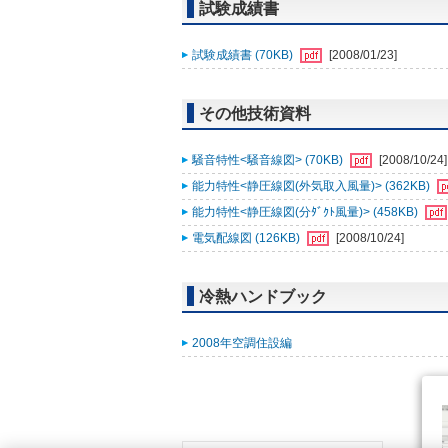
試験成績書
試験成績書 (70KB)
[2008/01/23]
その他技術資料
騒音特性<騒音線図> (70KB)
[2008/10/24]
能力特性<静圧線図(外気取入風量)> (362KB)
能力特性<静圧線図(分ﾀﾞｸﾄ風量)> (458KB)
電気配線図 (126KB)
[2008/10/24]
冷熱ハンドブック
2008年空調住設編