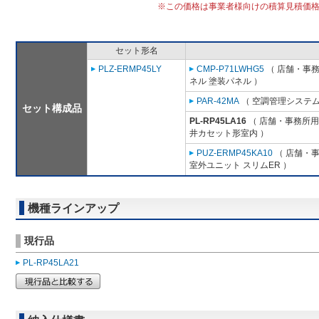
※この価格は事業者様向けの積算見積価
セット形名
PLZ-ERMP45LY
CMP-P71LWHG5
（ 店舗・事務所
ネル 塗装パネル ）
PAR-42MA
（ 空調管理システム
セット構成品
PL-RP45LA16
（ 店舗・事務所用パ
井カセット形室内 ）
PUZ-ERMP45KA10
（ 店舗・事務
室外ユニット スリムER ）
機種ラインアップ
現行品
PL-RP45LA21