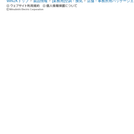
WIN2Kトップ
製品情報
[業務用]空調・換気
店舗・事務所用パッケージエアコン