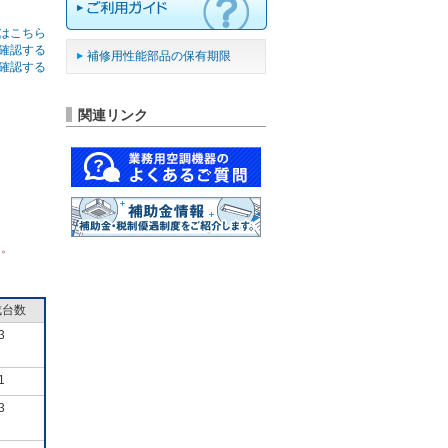
はこちら
確認する
補修用性能部品の保有期限
確認する
関連リンク
ん。
成台数
3
1
3