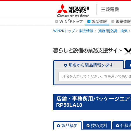
WIN2Kトップ
製品情報
[業務用]空調・換気
形名から製品情報を探す
店舗・事務所用パッケージエアコン(
RP56LA18
製品概要
技術資料
仕様