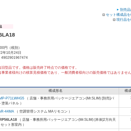
別売品
セット構成品を
現行品を
6LA18
000円（税別）
2年10月24日
902901967474
は旧型品です。価格は販売終了時点での価格です。
は事業者様向けの積算見積価格であり、一般消費者様向けの販売価格ではありませ
構成形名
構
MP-P71LWHG5
（ 店舗・事務所用パッケージエアコン(Mr.SLIM) [別売]パ
 塗装パネル ）
AR-44MA
（ 空調管理システム MAリモコン ）
RP56LA18
（ 店舗・事務所用パッケージエアコン(Mr.SLIM) [本体]2方向天
カセット形室内 ）