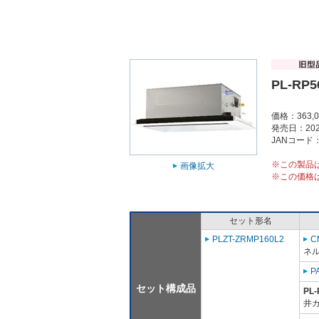
PL-RP5
価格：363,
発売日：202
JANコード：4
※この製品
画像拡大
※この価格
セット形名
PLZT-ZRMP160L2
C
ネル
P
セット構成品
PL-
井