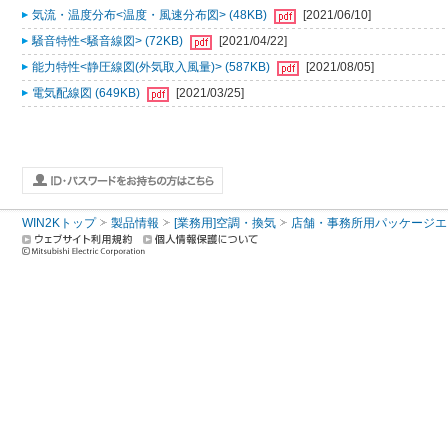
気流・温度分布<温度・風速分布図> (48KB)
[2021/06/10]
騒音特性<騒音線図> (72KB)
[2021/04/22]
能力特性<静圧線図(外気取入風量)> (587KB)
[2021/08/05]
電気配線図 (649KB)
[2021/03/25]
WIN2Kトップ
製品情報
[業務用]空調・換気
店舗・事務所用パッケージエアコン