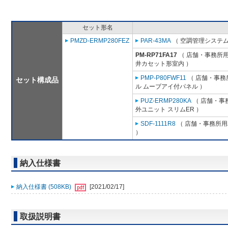
セット形名
PMZD-ERMP280FEZ
PAR-43MA
（ 空調管理システム
PM-RP71FA17
（ 店舗・事務所用パ
井カセット形室内 ）
PMP-P80FWF11
（ 店舗・事務所
セット構成品
ル ムーブアイ付パネル ）
PUZ-ERMP280KA
（ 店舗・事務
外ユニット スリムER ）
SDF-1111R8
（ 店舗・事務所用パ
）
納入仕様書
納入仕様書 (508KB)
[2021/02/17]
取扱説明書