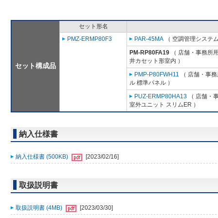
セット形名
PMZ-ERMP80F3
PAR-45MA
（ 空調管理システム
PM-RP80FA19
（ 店舗・事務所用パ
井カセット形室内 ）
セット構成品
PMP-P80FWH11
（ 店舗・事務所
ル 標準パネル ）
PUZ-ERMP80HA13
（ 店舗・事
室外ユニット スリムER ）
納入仕様書
納入仕様書 (500KB)
[2023/02/16]
取扱説明書
取扱説明書 (4MB)
[2023/03/30]