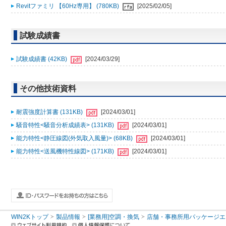
Revitファミリ 【60Hz専用】 (780KB)
[2025/02/05]
試験成績書
試験成績書 (42KB)
[2024/03/29]
その他技術資料
耐震強度計算書 (131KB)
[2024/03/01]
騒音特性<騒音分析成績表> (131KB)
[2024/03/01]
能力特性<静圧線図(外気取入風量)> (68KB)
[2024/03/01]
能力特性<送風機特性線図> (171KB)
[2024/03/01]
WIN2Kトップ
製品情報
[業務用]空調・換気
店舗・事務所用パッケージエアコン