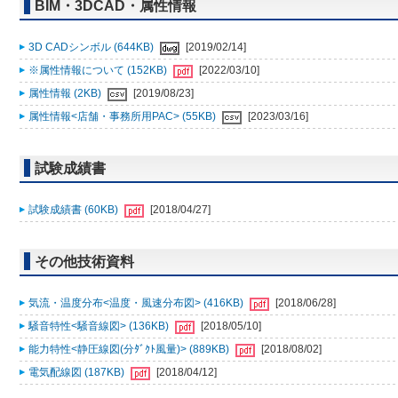
BIM・3DCAD・属性情報
3D CADシンボル (644KB)
[2019/02/14]
※属性情報について (152KB)
[2022/03/10]
属性情報 (2KB)
[2019/08/23]
属性情報<店舗・事務所用PAC> (55KB)
[2023/03/16]
試験成績書
試験成績書 (60KB)
[2018/04/27]
その他技術資料
気流・温度分布<温度・風速分布図> (416KB)
[2018/06/28]
騒音特性<騒音線図> (136KB)
[2018/05/10]
能力特性<静圧線図(分ﾀﾞｸﾄ風量)> (889KB)
[2018/08/02]
電気配線図 (187KB)
[2018/04/12]