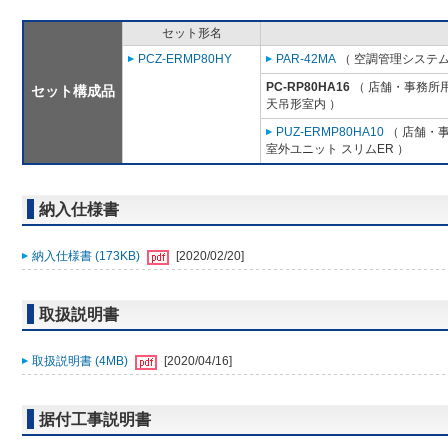
セット形名
PCZ-ERMP80HY
PAR-42MA
（ 空調管理システム
PC-RP80HA16
（ 店舗・事務所用パ
セット構成品
天吊形室内 ）
PUZ-ERMP80HA10
（ 店舗・事
室外ユニット スリムER ）
納入仕様書
納入仕様書 (173KB)
[2020/02/20]
取扱説明書
取扱説明書 (4MB)
[2020/04/16]
据付工事説明書