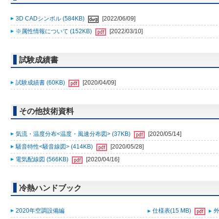
3D CADシンボル (584KB)
[2022/06/09]
※属性情報について (152KB)
[2022/03/10]
試験成績書
試験成績書 (60KB)
[2020/04/09]
その他技術資料
気流・温度分布<温度・風速分布図> (37KB)
[2020/05/14]
騒音特性<騒音線図> (414KB)
[2020/05/28]
電気配線図 (566KB)
[2020/04/16]
冷熱ハンドブック
2020年空調設備編
仕様表(15 MB)
外