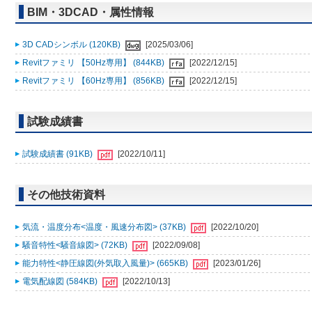
BIM・3DCAD・属性情報
3D CADシンボル (120KB)
[2025/03/06]
Revitファミリ 【50Hz専用】 (844KB)
[2022/12/15]
Revitファミリ 【60Hz専用】 (856KB)
[2022/12/15]
試験成績書
試験成績書 (91KB)
[2022/10/11]
その他技術資料
気流・温度分布<温度・風速分布図> (37KB)
[2022/10/20]
騒音特性<騒音線図> (72KB)
[2022/09/08]
能力特性<静圧線図(外気取入風量)> (665KB)
[2023/01/26]
電気配線図 (584KB)
[2022/10/13]