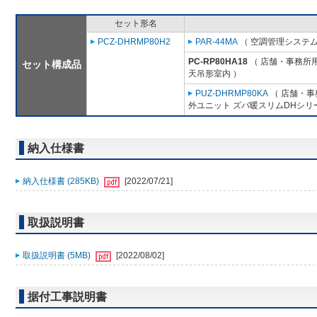
セット形名
PCZ-DHRMP80H2
PAR-44MA
（ 空調管理システム
PC-RP80HA18
（ 店舗・事務所用パ
セット構成品
天吊形室内 ）
PUZ-DHRMP80KA
（ 店舗・事務
外ユニット ズバ暖スリムDHシリ
納入仕様書
納入仕様書 (285KB)
[2022/07/21]
取扱説明書
取扱説明書 (5MB)
[2022/08/02]
据付工事説明書