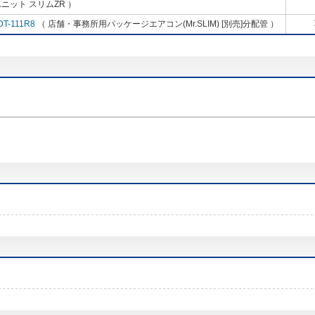
ニット スリムZR ）
DT-111R8
（ 店舗・事務所用パッケージエアコン(Mr.SLIM) [別売]分配管 ）