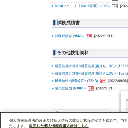
Revitファミリ 【60Hz専用】 (2MB)
[202
試験成績書
試験成績書 (95KB)
[2022/10/11]
その他技術資料
耐震強度計算書<耐震強度(後打ち1.0G)> (105K
耐震強度計算書<耐震強度(箱抜き1.0G)> (109K
騒音特性<騒音線図> (73KB)
[2022/09/08]
電気配線図 (638KB)
[2022/10/13]
個人情報保護法の改正及び個人情報の取扱い状況の変更を鑑みて、当社
WIN2Kトップ
製品情報
[業務用]空調・換気
たします。
改定した個人情報保護方針はこちら