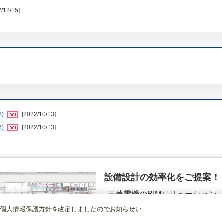
2/12/15]
B)
[2022/10/13]
B)
[2022/10/13]
設備設計の効率化をご提案！
三菱電機のBIMソリューション
（空調.換気.照明）
個人情報保護方針を改定しましたのでお知らせい
店舗・事務所用パッケージエアコン(Mr.SLIM)
[本体]室外ユニット
スリムZR