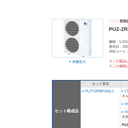
PUZ-Z
価格：1,24
発売日：202
JANコード：4
※この製品
画像拡大
※この価格
セット形名
PLZT-ZRMP160L2
C
ネル
P
セット構成品
P
天
PU