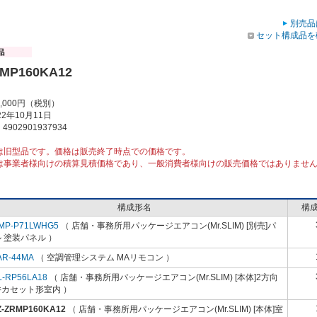
別売品
セット構成品を
RMP160KA12
1,000円（税別）
2年10月11日
902901937934
は旧型品です。価格は販売終了時点での価格です。
は事業者様向けの積算見積価格であり、一般消費者様向けの販売価格ではありませ
構成形名
構
MP-P71LWHG5
（ 店舗・事務所用パッケージエアコン(Mr.SLIM) [別売]パ
 塗装パネル ）
AR-44MA
（ 空調管理システム MAリモコン ）
L-RP56LA18
（ 店舗・事務所用パッケージエアコン(Mr.SLIM) [本体]2方向
井カセット形室内 ）
Z-ZRMP160KA12
（ 店舗・事務所用パッケージエアコン(Mr.SLIM) [本体]室