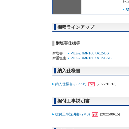
外ユ
S
機種ラインアップ
耐塩害仕様等
耐塩害
PUZ-ZRMP160KA12-BS
耐重塩害
PUZ-ZRMP160KA12-BSG
納入仕様書
納入仕様書 (886KB)
[2022/10/13]
据付工事説明書
据付工事説明書 (2MB)
[2022/09/15]