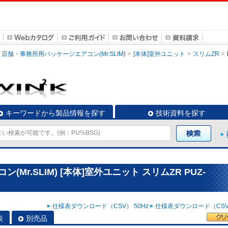
店舗・事務所用パッケージエアコン(Mr.SLIM)
[本体]室外ユニット
スリムZR
キーワードから製品情報を探す
技術資料を探す
r.SLIM) [本体]室外ユニット スリムZR PUZ-
仕様表ダウンロード（CSV） 50Hz
仕様表ダウンロード（CSV）
表
別売品