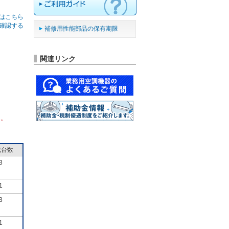
はこちら
確認する
補修用性能部品の保有期限
関連リンク
ん。
成台数
3
1
3
1