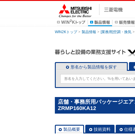
WIN2Kトップ
製品情報
[業務用]空調・換気
形名から製品情報を探す
店舗・事務所用パッケージエアコン(M
ZRMP160KA12
製品概要
技術資料
仕様