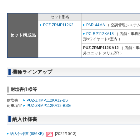
セット形名
PCZ-ZRMP112K2
PAR-44MA
（ 空調管理システム
PC-RP112KA18
（ 店舗・事務所
セット構成品
形<ワイヤード>室内 ）
PUZ-ZRMP112KA12
（ 店舗・事務
外ユニット スリムZR ）
機種ラインアップ
耐塩害仕様等
耐塩害
PUZ-ZRMP112KA12-BS
耐重塩害
PUZ-ZRMP112KA12-BSG
納入仕様書
納入仕様書 (886KB)
[2022/10/13]