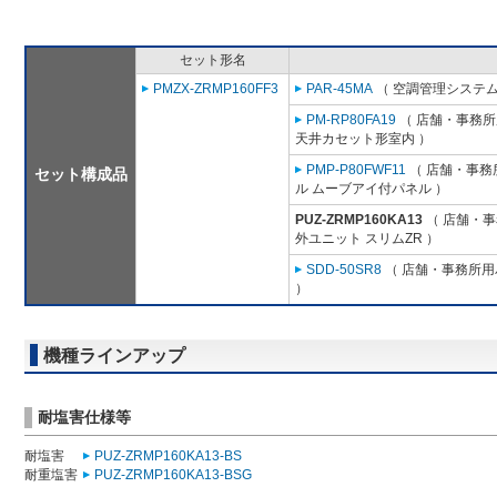
セット形名
PMZX-ZRMP160FF3
PAR-45MA
（ 空調管理システム
PM-RP80FA19
（ 店舗・事務所用
天井カセット形室内 ）
PMP-P80FWF11
（ 店舗・事務所
セット構成品
ル ムーブアイ付パネル ）
PUZ-ZRMP160KA13
（ 店舗・事務
外ユニット スリムZR ）
SDD-50SR8
（ 店舗・事務所用パ
）
機種ラインアップ
耐塩害仕様等
耐塩害
PUZ-ZRMP160KA13-BS
耐重塩害
PUZ-ZRMP160KA13-BSG