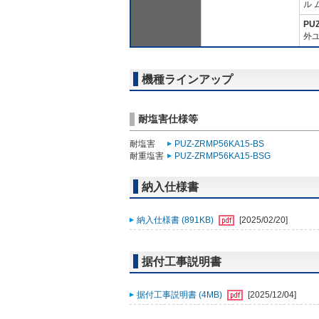
ル 
PU
外ユ
機種ラインアップ
耐塩害仕様等
耐塩害
PUZ-ZRMP56KA15-BS
耐重塩害
PUZ-ZRMP56KA15-BSG
納入仕様書
納入仕様書 (891KB)
[2025/02/20]
据付工事説明書
据付工事説明書 (4MB)
[2025/12/04]