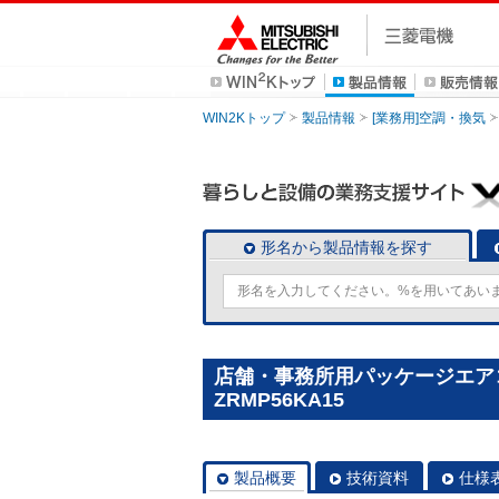
WIN2Kトップ
製品情報
[業務用]空調・換気
形名から製品情報を探す
店舗・事務所用パッケージエアコン(M
ZRMP56KA15
製品概要
技術資料
仕様