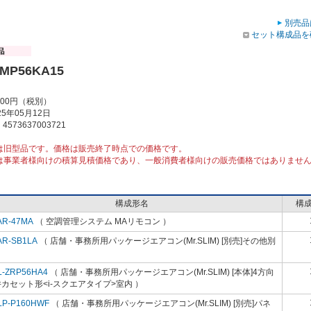
別売品
セット構成品を
RMP56KA15
000円（税別）
5年05月12日
573637003721
は旧型品です。価格は販売終了時点での価格です。
は事業者様向けの積算見積価格であり、一般消費者様向けの販売価格ではありませ
構成形名
構
AR-47MA
（ 空調管理システム MAリモコン ）
AR-SB1LA
（ 店舗・事務所用パッケージエアコン(Mr.SLIM) [別売]その他別
）
L-ZRP56HA4
（ 店舗・事務所用パッケージエアコン(Mr.SLIM) [本体]4方向
カセット形<i-スクエアタイプ>室内 ）
LP-P160HWF
（ 店舗・事務所用パッケージエアコン(Mr.SLIM) [別売]パネ