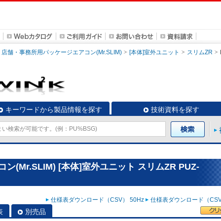
店舗・事務所用パッケージエアコン(Mr.SLIM)
[本体]室外ユニット
スリムZR
キーワードから製品情報を探す
技術資料を探す
r.SLIM) [本体]室外ユニット スリムZR PUZ-
仕様表ダウンロード（CSV） 50Hz
仕様表ダウンロード（CSV）
表
別売品