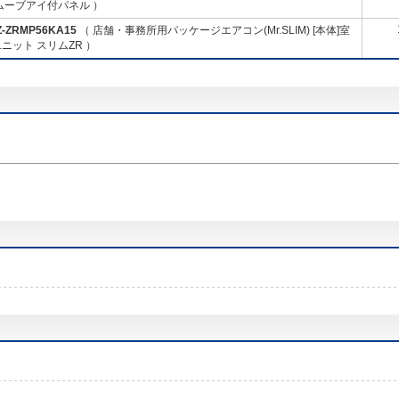
ムーブアイ付パネル ）
Z-ZRMP56KA15
（ 店舗・事務所用パッケージエアコン(Mr.SLIM) [本体]室
ニット スリムZR ）