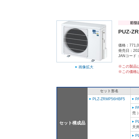
PUZ-Z
価格：771,
発売日：202
JANコード：4
※この製品
画像拡大
※この価格
セット形名
PLZ-ZRMP56HBF5
P
P
売 
P
セット構成品
天井
P