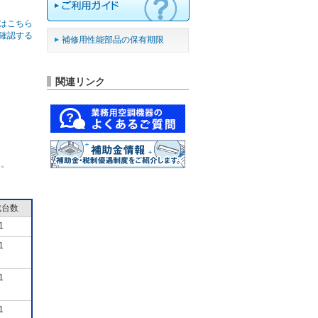
はこちら
確認する
補修用性能部品の保有期限
関連リンク
ん。
成台数
1
1
1
1