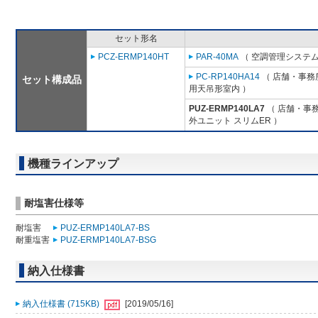
セット形名
PCZ-ERMP140HT
PAR-40MA
（ 空調管理システム
PC-RP140HA14
（ 店舗・事務所
セット構成品
用天吊形室内 ）
PUZ-ERMP140LA7
（ 店舗・事務所
外ユニット スリムER ）
機種ラインアップ
耐塩害仕様等
耐塩害
PUZ-ERMP140LA7-BS
耐重塩害
PUZ-ERMP140LA7-BSG
納入仕様書
納入仕様書 (715KB)
[2019/05/16]