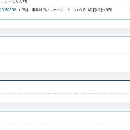
ニット スリムER ）
DD-50SR8
（ 店舗・事務所用パッケージエアコン(Mr.SLIM) [別売]分配管