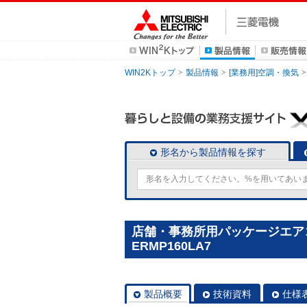
WIN2Kトップ
製品情報
[業務用]空調・換気
形名から製品情報を探す
店舗・事務所用パッケージエアコン(M
ERMP160LA7
製品概要
技術資料
仕様