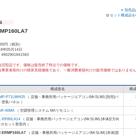
別売品
セット構成品を
RMP160LA7
000円（税別）
8年05月14日
902901841583
は旧型品です。価格は販売終了時点での価格です。
は事業者様向けの積算見積価格であり、一般消費者様向けの販売価格ではありませ
構成形名
構
MP-P71LWHG5
（ 店舗・事務所用パッケージエアコン(Mr.SLIM) [別売]パ
 塗装パネル ）
AR-40MA
（ 空調管理システム MAリモコン ）
L-RP80LA14
（ 店舗・事務所用パッケージエアコン(Mr.SLIM) [本体]2方向
井カセット形室内 ）
Z-ERMP160LA7
（ 店舗・事務所用パッケージエアコン(Mr.SLIM) [本体]室