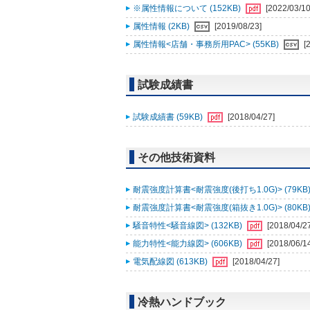
※属性情報について (152KB)
[2022/03/10
属性情報 (2KB)
[2019/08/23]
属性情報<店舗・事務所用PAC> (55KB)
[
試験成績書
試験成績書 (59KB)
[2018/04/27]
その他技術資料
耐震強度計算書<耐震強度(後打ち1.0G)> (79KB
耐震強度計算書<耐震強度(箱抜き1.0G)> (80KB
騒音特性<騒音線図> (132KB)
[2018/04/2
能力特性<能力線図> (606KB)
[2018/06/1
電気配線図 (613KB)
[2018/04/27]
冷熱ハンドブック