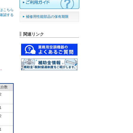
はこちら
確認する
補修用性能部品の保有期限
関連リンク
ん。
成台数
2
1
2
1