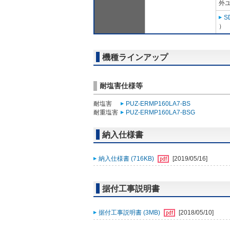
外ユ
S
）
機種ラインアップ
耐塩害仕様等
耐塩害
PUZ-ERMP160LA7-BS
耐重塩害
PUZ-ERMP160LA7-BSG
納入仕様書
納入仕様書 (716KB)
[2019/05/16]
据付工事説明書
据付工事説明書 (3MB)
[2018/05/10]