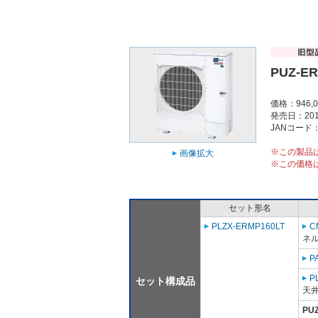
PUZ-E
価格：946,
発売日：201
JANコード：4
※この製品
画像拡大
※この価格
セット形名
PLZX-ERMP160LT
C
ネル
P
P
セット構成品
天
PU