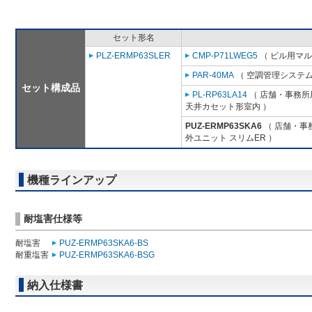
セット形名
PLZ-ERMP63SLER
CMP-P71LWEG5
（ ビル用マル
PAR-40MA
（ 空調管理システム
セット構成品
PL-RP63LA14
（ 店舗・事務所用
天井カセット形室内 ）
PUZ-ERMP63SKA6
（ 店舗・事務
外ユニット スリムER ）
機種ラインアップ
耐塩害仕様等
耐塩害
PUZ-ERMP63SKA6-BS
耐重塩害
PUZ-ERMP63SKA6-BSG
納入仕様書