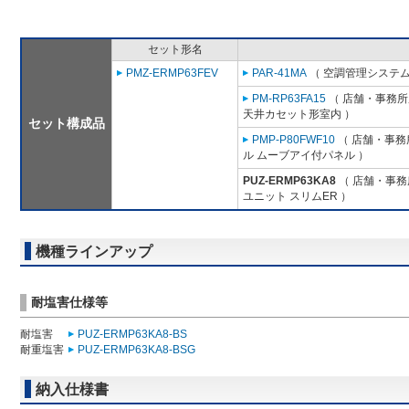
セット形名
PMZ-ERMP63FEV
PAR-41MA
（ 空調管理システム
PM-RP63FA15
（ 店舗・事務所用
天井カセット形室内 ）
セット構成品
PMP-P80FWF10
（ 店舗・事務所
ル ムーブアイ付パネル ）
PUZ-ERMP63KA8
（ 店舗・事務所
ユニット スリムER ）
機種ラインアップ
耐塩害仕様等
耐塩害
PUZ-ERMP63KA8-BS
耐重塩害
PUZ-ERMP63KA8-BSG
納入仕様書