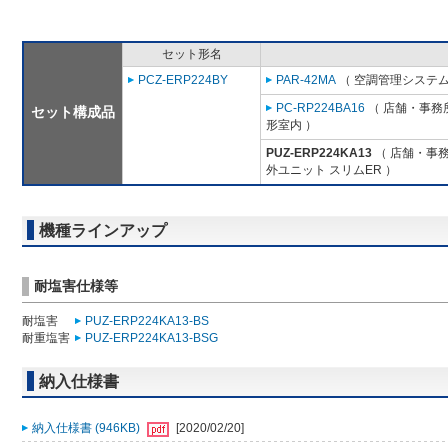
セット形名
PCZ-ERP224BY
PAR-42MA
（ 空調管理システム
PC-RP224BA16
（ 店舗・事務所
セット構成品
形室内 ）
PUZ-ERP224KA13
（ 店舗・事務所
外ユニット スリムER ）
機種ラインアップ
耐塩害仕様等
耐塩害
PUZ-ERP224KA13-BS
耐重塩害
PUZ-ERP224KA13-BSG
納入仕様書
納入仕様書 (946KB)
[2020/02/20]