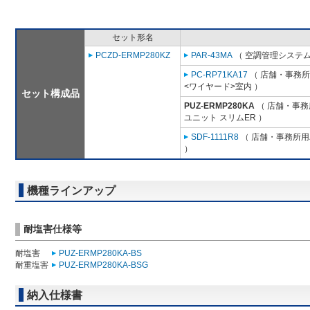
セット形名
PCZD-ERMP280KZ
PAR-43MA
（ 空調管理システム
PC-RP71KA17
（ 店舗・事務所用
<ワイヤード>室内 ）
セット構成品
PUZ-ERMP280KA
（ 店舗・事務所
ユニット スリムER ）
SDF-1111R8
（ 店舗・事務所用パ
）
機種ラインアップ
耐塩害仕様等
耐塩害
PUZ-ERMP280KA-BS
耐重塩害
PUZ-ERMP280KA-BSG
納入仕様書