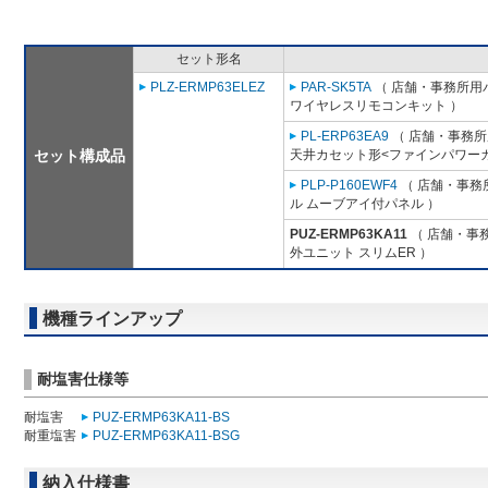
セット形名
PLZ-ERMP63ELEZ
PAR-SK5TA
（ 店舗・事務所用パッ
ワイヤレスリモコンキット ）
PL-ERP63EA9
（ 店舗・事務所用
セット構成品
天井カセット形<ファインパワーカ
PLP-P160EWF4
（ 店舗・事務所
ル ムーブアイ付パネル ）
PUZ-ERMP63KA11
（ 店舗・事務
外ユニット スリムER ）
機種ラインアップ
耐塩害仕様等
耐塩害
PUZ-ERMP63KA11-BS
耐重塩害
PUZ-ERMP63KA11-BSG
納入仕様書