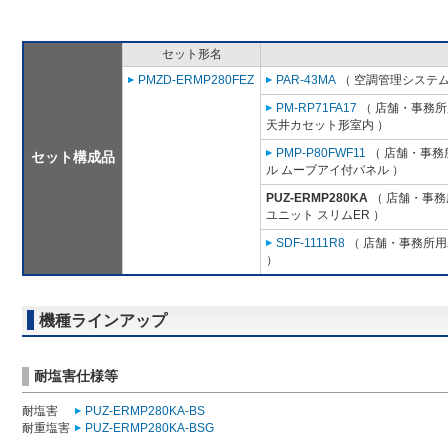
セット形名
PMZD-ERMP280FEZ
PAR-43MA
（ 空調管理システム
PM-RP71FA17
（ 店舗・事務所用
天井カセット形室内 ）
PMP-P80FWF11
（ 店舗・事務所
セット構成品
ル ムーブアイ付パネル ）
PUZ-ERMP280KA
（ 店舗・事務所
ユニット スリムER ）
SDF-1111R8
（ 店舗・事務所用パ
）
機種ラインアップ
耐塩害仕様等
耐塩害
PUZ-ERMP280KA-BS
耐重塩害
PUZ-ERMP280KA-BSG