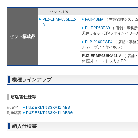
セット形名
PLZ-ERMP63SEEZ-
PAR-43MA
（ 空調管理システム
A
PL-ERP63EA9
（ 店舗・事務所用
天井カセット形<ファインパワーカ
セット構成品
PLP-P160EWF4
（ 店舗・事務所
ル ムーブアイ付パネル ）
PUZ-ERMP63SKA11-A
（ 店舗・
体]室外ユニット スリムER ）
機種ラインアップ
耐塩害仕様等
耐塩害
PUZ-ERMP63SKA11-ABS
耐重塩害
PUZ-ERMP63SKA11-ABSG
納入仕様書