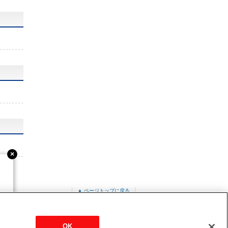
▲ ページトップに戻る
ット形
PLZ-ZRMP140LF4
OK