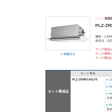
PLZ-ZR
価格：1,83
発売日：202
※この製品
※この価格
画像拡大
※この製品
セット形名
PLZ-ZRMP140LF4
C
P
セット構成品
P
天
P
室外