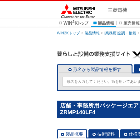
WIN2Kトップ
製品情報
[業務用]空調・換気
形名から製品情報を探す
店舗・事務所用パッケージエアコン(M
ZRMP140LF4
製品概要
技術資料
仕様