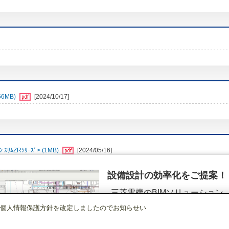
6MB)
[2024/10/17]
ﾑZRｼﾘｰｽﾞ> (1MB)
[2024/05/16]
設備設計の効率化をご提案！
三菱電機のBIMソリューション
（空調.換気.照明）
個人情報保護方針を改定しましたのでお知らせい
店舗・事務所用パッケージエアコン(Mr.SLIM)
[本体]スリムZR
2方向天井カセ
詳細を見る