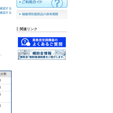
確認する
確認する
補修用性能部品の保有期限
関連リンク
ん。
成台数
1
1
1
1