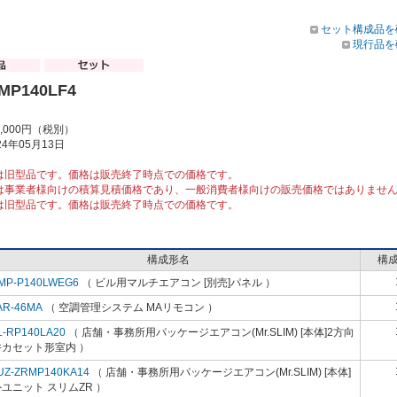
セット構成品を
現行品を
MP140LF4
4,000円（税別）
4年05月13日
は旧型品です。価格は販売終了時点での価格です。
は事業者様向けの積算見積価格であり、一般消費者様向けの販売価格ではありませ
は旧型品です。価格は販売終了時点での価格です。
構成形名
構
MP-P140LWEG6
（ ビル用マルチエアコン [別売]パネル ）
AR-46MA
（ 空調管理システム MAリモコン ）
L-RP140LA20
（ 店舗・事務所用パッケージエアコン(Mr.SLIM) [本体]2方向
井カセット形室内 ）
UZ-ZRMP140KA14
（ 店舗・事務所用パッケージエアコン(Mr.SLIM) [本体]
ユニット スリムZR ）