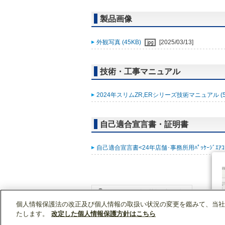
製品画像
外観写真 (45KB)
[2025/03/13]
技術・工事マニュアル
2024年スリムZR,ERシリーズ技術マニュアル (5
自己適合宣言書・証明書
自己適合宣言書<24年店舗･事務所用ﾊﾟｯｹｰｼﾞｴｱｺﾝ ｽﾘ
個人情報保護法の改正及び個人情報の取扱い状況の変更を鑑みて、当社
WIN2Kトップ
製品情報
[業務用]空調・換気
たします。
改定した個人情報保護方針はこちら