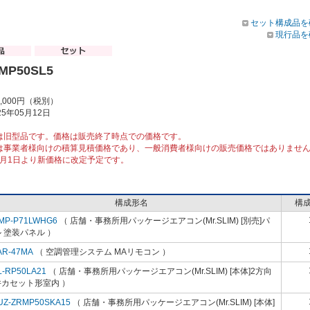
セット構成品を
現行品を
MP50SL5
4,000円（税別）
5年05月12日
は旧型品です。価格は販売終了時点での価格です。
は事業者様向けの積算見積価格であり、一般消費者様向けの販売価格ではありませ
10月1日より新価格に改定予定です。
構成形名
構
MP-P71LWHG6
（ 店舗・事務所用パッケージエアコン(Mr.SLIM) [別売]パ
 塗装パネル ）
AR-47MA
（ 空調管理システム MAリモコン ）
L-RP50LA21
（ 店舗・事務所用パッケージエアコン(Mr.SLIM) [本体]2方向
井カセット形室内 ）
UZ-ZRMP50SKA15
（ 店舗・事務所用パッケージエアコン(Mr.SLIM) [本体]