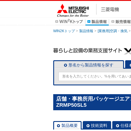
WIN2Kトップ
製品情報
[業務用]空調・換気
形名から製品情報を探す
店舗・事務所用パッケージエアコン(M
ZRMP50SL5
製品概要
技術資料
仕様