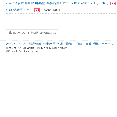
自己適合宣言書<23年店舗･事務所用ﾊﾟｯｹｰｼﾞｴｱｺﾝ ｽﾘﾑZRｼﾘｰｽﾞ> (362KB)
ISO認定証 (1MB)
[2026/07/02]
WIN2Kトップ
製品情報
[業務用]空調・換気
店舗・事務所用パッケージエアコン