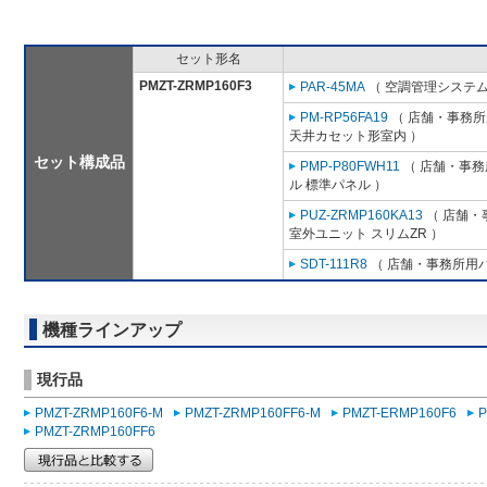
セット形名
PMZT-ZRMP160F3
PAR-45MA
（ 空調管理システム
PM-RP56FA19
（ 店舗・事務所用
天井カセット形室内 ）
セット構成品
PMP-P80FWH11
（ 店舗・事務所
ル 標準パネル ）
PUZ-ZRMP160KA13
（ 店舗・事
室外ユニット スリムZR ）
SDT-111R8
（ 店舗・事務所用パッ
機種ラインアップ
現行品
PMZT-ZRMP160F6-M
PMZT-ZRMP160FF6-M
PMZT-ERMP160F6
P
PMZT-ZRMP160FF6