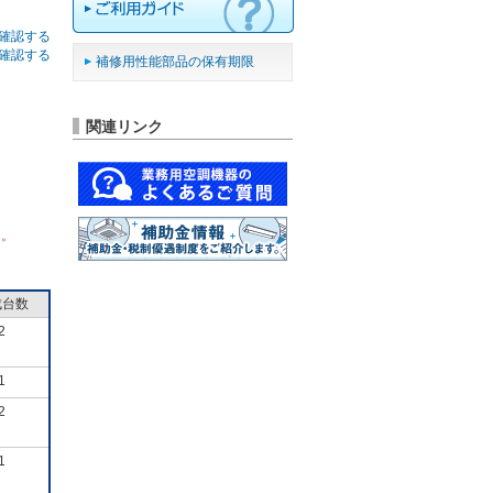
確認する
確認する
補修用性能部品の保有期限
関連リンク
ん。
成台数
2
1
2
1