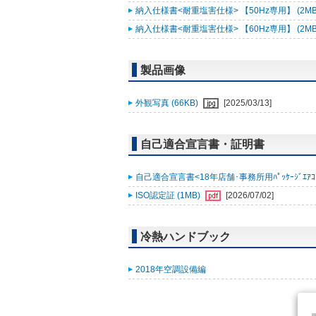
納入仕様書<耐重塩害仕様> 【50Hz専用】 (2MB
納入仕様書<耐重塩害仕様> 【60Hz専用】 (2MB
製品画像
外観写真 (66KB)
[2025/03/13]
自己適合宣言書・証明書
自己適合宣言書<18年店舗･事務所用ﾊﾟｯｹｰｼﾞｴｱｺﾝ ｽﾘ
ISO認定証 (1MB)
[2026/07/02]
冷熱ハンドブック
2018年空調設備編