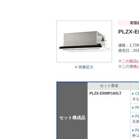
PLZX-E
価格：1,73
発売日：201
※この製品
※この価格
画像拡大
セット形名
PLZX-ERMP160LT
C
ネル
P
P
セット構成品
天
P
外ユ