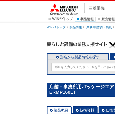
WIN2Kトップ
製品情報
[業務用]空調・換気
形名から製品情報を探す
店舗・事務所用パッケージエアコン(M
ERMP160LT
製品概要
技術資料
仕様