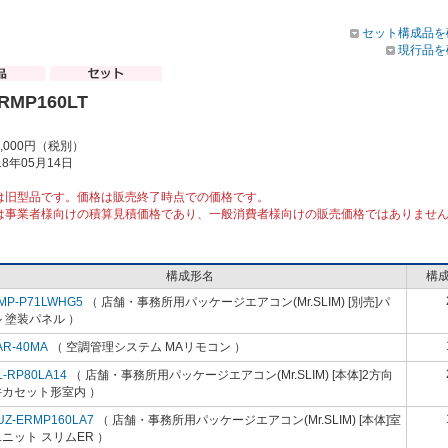
セット構成品を
現行品を
RMP160LT
9,000円（税別）
8年05月14日
は旧型品です。価格は販売終了時点での価格です。
は事業者様向けの積算見積価格であり、一般消費者様向けの販売価格ではありませ
構成形名
構
MP-P71LWHG5
（ 店舗・事務所用パッケージエアコン(Mr.SLIM) [別売]パ
 塗装パネル ）
AR-40MA
（ 空調管理システム MAリモコン ）
L-RP80LA14
（ 店舗・事務所用パッケージエアコン(Mr.SLIM) [本体]2方向
井カセット形室内 ）
UZ-ERMP160LA7
（ 店舗・事務所用パッケージエアコン(Mr.SLIM) [本体]室
ニット スリムER ）