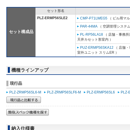
セット形名
PLZ-ERMP56SLE2
CMP-P71LWEG5
（ ビル用マル
PAR-44MA
（ 空調管理システム
セット構成品
PL-RP56LA18
（ 店舗・事務所用
天井カセット形室内 ）
PUZ-ERMP56SKA12
（ 店舗・事
室外ユニット スリムER ）
機種ラインアップ
現行品
PLZ-ZRMP56SL6-M
PLZ-ZRMP56SLF6-M
PLZ-ERMP56SL6
PLZ-
納入仕様書