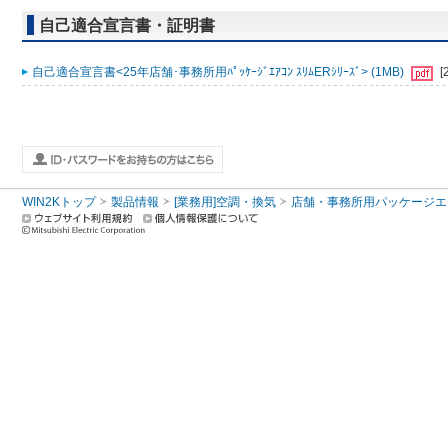
自己適合宣言書・証明書
自己適合宣言書<25年店舗･事務所用ﾊﾟｯｹｰｼﾞｴｱｺﾝ ｽﾘﾑERｼﾘｰｽﾞ> (1MB)
[
WIN2Kトップ
製品情報
[業務用]空調・換気
店舗・事務所用パッケージエアコン