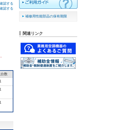
確認する
確認する
補修用性能部品の保有期限
関連リンク
ん。
成台数
1
1
1