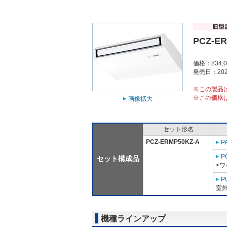
PCZ-E
価格：834,
発売日：202
※この製品
※この価格
画像拡大
セット形名
PCZ-ERMP50KZ-A
P
P
セット構成品
<ワ
P
室外
機種ラインアップ