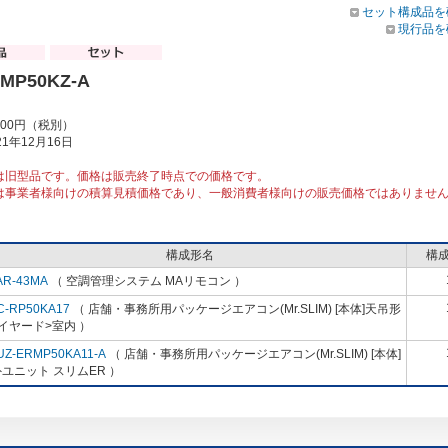
セット構成品を
現行品を
RMP50KZ-A
000円（税別）
1年12月16日
は旧型品です。価格は販売終了時点での価格です。
は事業者様向けの積算見積価格であり、一般消費者様向けの販売価格ではありませ
構成形名
構
AR-43MA
（ 空調管理システム MAリモコン ）
C-RP50KA17
（ 店舗・事務所用パッケージエアコン(Mr.SLIM) [本体]天吊形
イヤード>室内 ）
UZ-ERMP50KA11-A
（ 店舗・事務所用パッケージエアコン(Mr.SLIM) [本体]
ユニット スリムER ）