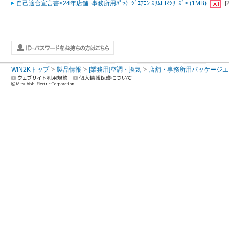
自己適合宣言書<24年店舗･事務所用ﾊﾟｯｹｰｼﾞｴｱｺﾝ ｽﾘﾑERｼﾘｰｽﾞ> (1MB)
[
WIN2Kトップ
製品情報
[業務用]空調・換気
店舗・事務所用パッケージエアコン