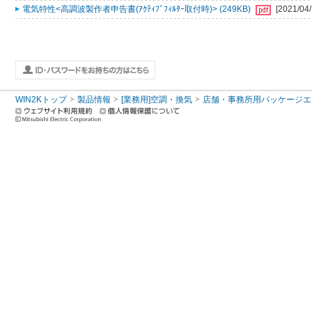
電気特性<高調波製作者申告書(ｱｸﾃｨﾌﾞﾌｨﾙﾀｰ取付時)> (249KB)
[2021/04/
WIN2Kトップ
製品情報
[業務用]空調・換気
店舗・事務所用パッケージエアコン