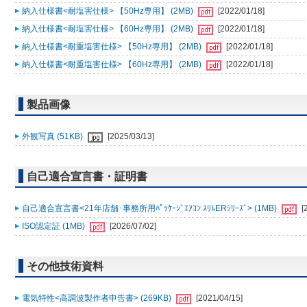
納入仕様書<耐塩害仕様> 【50Hz専用】 (2MB)
[2022/01/18]
納入仕様書<耐塩害仕様> 【60Hz専用】 (2MB)
[2022/01/18]
納入仕様書<耐重塩害仕様> 【50Hz専用】 (2MB)
[2022/01/18]
納入仕様書<耐重塩害仕様> 【60Hz専用】 (2MB)
[2022/01/18]
製品画像
外観写真 (51KB)
[2025/03/13]
自己適合宣言書・証明書
自己適合宣言書<21年店舗･事務所用ﾊﾟｯｹｰｼﾞｴｱｺﾝ ｽﾘﾑERｼﾘｰｽﾞ> (1MB)
[
ISO認定証 (1MB)
[2026/07/02]
その他技術資料
電気特性<高調波製作者申告書> (269KB)
[2021/04/15]