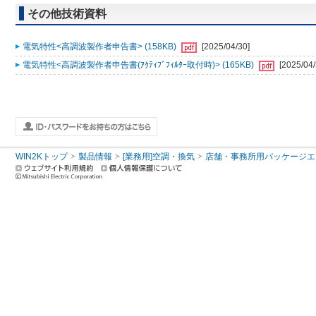
その他技術資料
電気特性<高調波製作者申告書> (158KB)
[2025/04/30]
電気特性<高調波製作者申告書(ｱｸﾃｨﾌﾞﾌｨﾙﾀｰ取付時)> (165KB)
[2025/04/
WIN2Kトップ
製品情報
[業務用]空調・換気
店舗・事務所用パッケージエアコン