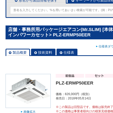
形名から製品情報を探す
キーワードから製品情
店舗・事務所用パッケージエアコン(Mr.SLIM) [本
インパワーカセット> PLZ-ERMP50EER
仕様表ダウ
製品概要
技術資料
仕様表
PLZ-ERMP50EER
価格：826,000円（税別）
発売日：2018年05月14日
※この製品は旧型品です。価格は販売終
※この価格は事業者様向けの積算見積価
画像拡大