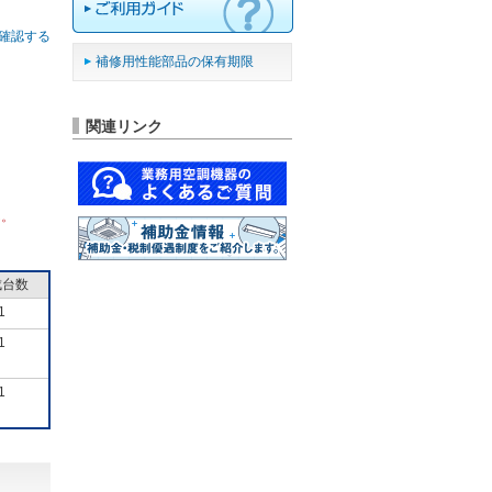
確認する
補修用性能部品の保有期限
関連リンク
ん。
成台数
1
1
1