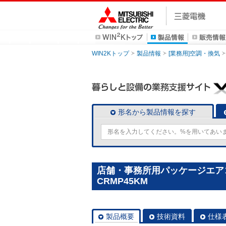
WIN2Kトップ
製品情報
[業務用]空調・換気
形名から製品情報を探す
店舗・事務所用パッケージエアコン(
CRMP45KM
製品概要
技術資料
仕様