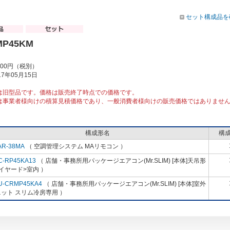
セット構成品を
MP45KM
000円（税別）
7年05月15日
は旧型品です。価格は販売終了時点での価格です。
は事業者様向けの積算見積価格であり、一般消費者様向けの販売価格ではありませ
構成形名
構
AR-38MA
（ 空調管理システム MAリモコン ）
C-RP45KA13
（ 店舗・事務所用パッケージエアコン(Mr.SLIM) [本体]天吊形
イヤード>室内 ）
U-CRMP45KA4
（ 店舗・事務所用パッケージエアコン(Mr.SLIM) [本体]室外
ット スリム冷房専用 ）