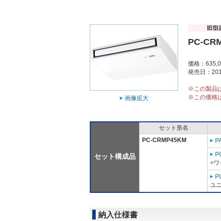
PC-CR
価格：635,
発売日：201
※この製品
※この価格
画像拡大
セット形名
PC-CRMP45KM
P
P
セット構成品
<ワ
P
ユニ
納入仕様書