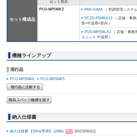
セット形名
PCG-MP5MKZ
PAR-43MA
（ 空調管理システム
PCZG-P5MKA13
（ 店舗・事務所
セット構成品
形<中温用>室内 ）
PUG-MP5MLA2
（ 店舗・事務所用
ユニット 中温用 ）
機種ラインアップ
現行品
PCG-MP5MK6
PCG-MP5MK5
納入仕様書
納入仕様書 【50Hz専用】 (2MB)
[2023/06/22]