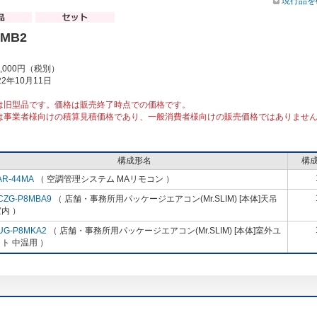
現行品を
8MB2
9,000円（税別）
2年10月11日
は旧型品です。価格は販売終了時点での価格です。
は事業者様向けの積算見積価格であり、一般消費者様向けの販売価格ではありませ
構成形名
構
AR-44MA
（ 空調管理システム MAリモコン ）
CZG-P8MBA9
（ 店舗・事務所用パッケージエアコン(Mr.SLIM) [本体]天吊
内 ）
UG-P8MKA2
（ 店舗・事務所用パッケージエアコン(Mr.SLIM) [本体]室外ユ
ト 中温用 ）