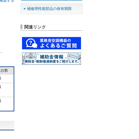
確認する
補修用性能部品の保有期限
関連リンク
ん。
成台数
1
1
1