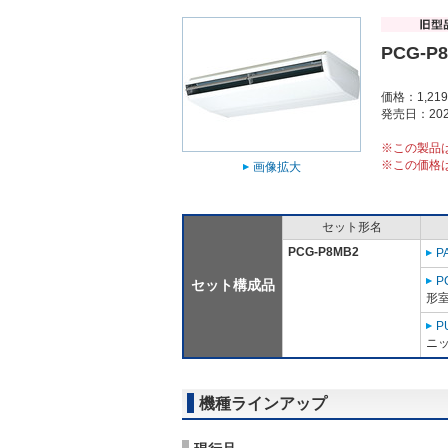
PCG-P
価格：1,21
発売日：202
※この製品
※この価格
画像拡大
セット形名
PCG-P8MB2
P
P
セット構成品
形室
P
ニッ
機種ラインアップ