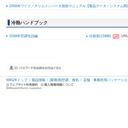
2008年ワイド／スリムインバータ技術マニュアル【製品データ／システム関連／
冷熱ハンドブック
2008年空調住設編
仕様表(15MB)
UR
WIN2Kトップ
製品情報
[業務用]空調・換気
店舗・事務所用パッケージエアコン