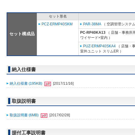
セット形名
PCZ-ERMP40SKM
PAR-38MA
（ 空調管理システム
PC-RP40KA13
（ 店舗・事務所用パ
セット構成品
ワイヤード>室内 ）
PUZ-ERMP40SKA4
（ 店舗・事
室外ユニット スリムER ）
納入仕様書
納入仕様書 (195KB)
[2017/11/16]
取扱説明書
取扱説明書 (6MB)
[2017/02/28]
据付工事説明書