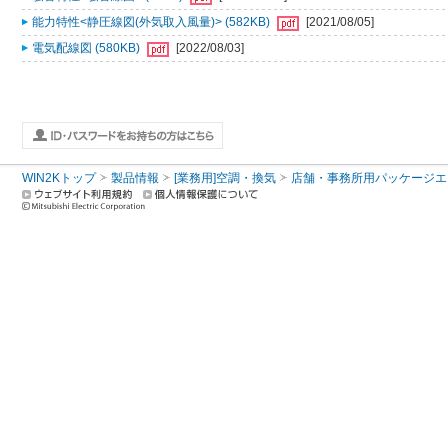
能力特性<静圧線図(外気取入風量)> (582KB)
[2021/08/05]
電気配線図 (580KB)
[2022/08/03]
WIN2Kトップ
製品情報
[業務用]空調・換気
店舗・事務所用パッケージエアコン