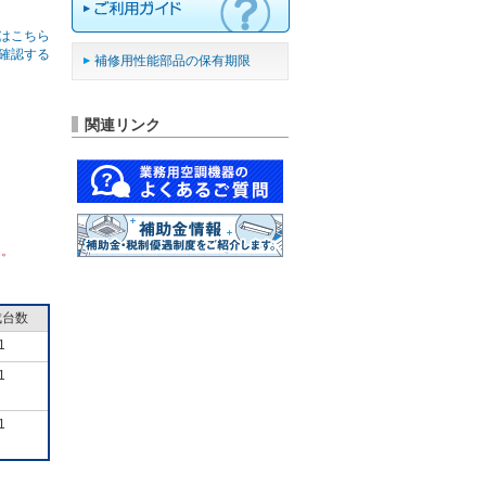
はこちら
確認する
補修用性能部品の保有期限
関連リンク
ん。
成台数
1
1
1