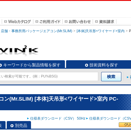
店舗・事務所用パッケージエアコン(Mr.SLIM)
[本体]天吊形<ワイヤード>室内
キーワードから製品情報を探す
技術資料を探す
Mr.SLIM) [本体]天吊形<ワイヤード>室内 PC-
仕様表ダウンロード（CSV） 50Hz
仕様表ダウンロード（CSV）
表
別売品