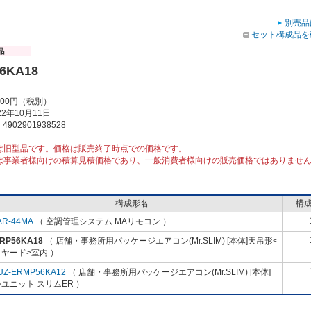
別売品
セット構成品を
6KA18
000円（税別）
2年10月11日
902901938528
は旧型品です。価格は販売終了時点での価格です。
は事業者様向けの積算見積価格であり、一般消費者様向けの販売価格ではありませ
構成形名
構
AR-44MA
（ 空調管理システム MAリモコン ）
-RP56KA18
（ 店舗・事務所用パッケージエアコン(Mr.SLIM) [本体]天吊形<
ヤード>室内 ）
UZ-ERMP56KA12
（ 店舗・事務所用パッケージエアコン(Mr.SLIM) [本体]
ユニット スリムER ）