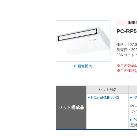
PC-RP5
価格：297,
発売日：202
JANコード：4
※この製品
画像拡大
※この価格
セット形名
PCZ-ERMP56K2
P
PC
セット構成品
ワイ
P
室外