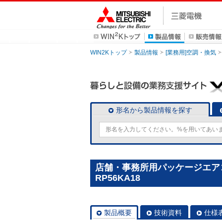
WIN2Kトップ
製品情報
[業務用]空調・換気
形名から製品情報を探す
店舗・事務所用パッケージエアコン(
RP56KA18
製品概要
技術資料
仕様