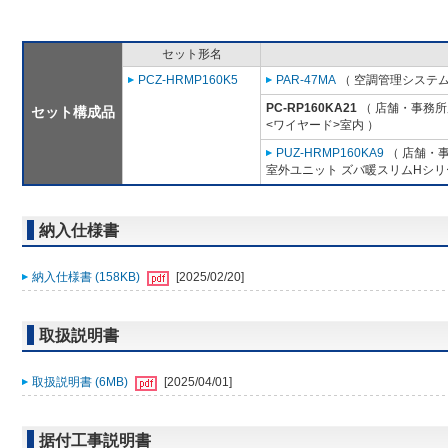
セット形名
PCZ-HRMP160K5
PAR-47MA
（ 空調管理システム
PC-RP160KA21
（ 店舗・事務所用
セット構成品
<ワイヤード>室内 ）
PUZ-HRMP160KA9
（ 店舗・事
室外ユニット ズバ暖スリムHシリ
納入仕様書
納入仕様書 (158KB)
[2025/02/20]
取扱説明書
取扱説明書 (6MB)
[2025/04/01]
据付工事説明書