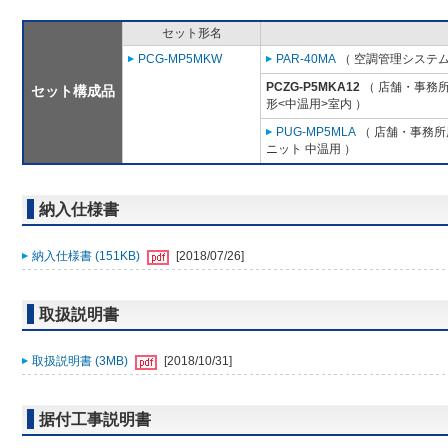
セット形名
PCG-MP5MKW
PAR-40MA
（ 空調管理システム
PCZG-P5MKA12
（ 店舗・事務所用
セット構成品
形<中温用>室内 ）
PUG-MP5MLA
（ 店舗・事務所用
ニット 中温用 ）
納入仕様書
納入仕様書 (151KB)
[2018/07/26]
取扱説明書
取扱説明書 (3MB)
[2018/10/31]
据付工事説明書