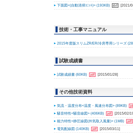
下面図<(自動清掃ﾕﾆｯﾄ)> (193KB)
[2021/0
技術・工事マニュアル
2015年度版スリムZR/ER/冷房専用シリーズ (28
試験成績書
試験成績書 (60KB)
[2015/01/28]
その他技術資料
気流・温度分布<温度・風速分布図> (89KB)
騒音特性<騒音線図> (406KB)
[2015/02/1
能力特性<静圧線図(外気取入風量)> (1MB)
電気配線図 (140KB)
[2015/03/11]