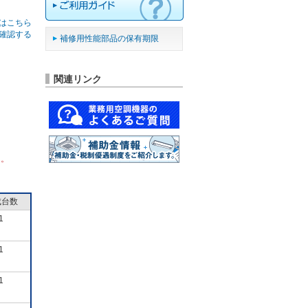
はこちら
確認する
補修用性能部品の保有期限
関連リンク
ん。
成台数
1
1
1