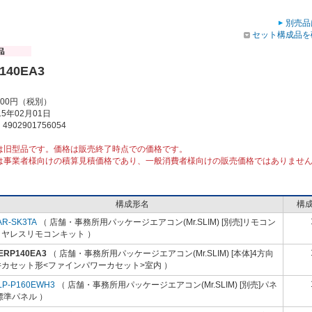
別売品
セット構成品を
140EA3
000円（税別）
5年02月01日
902901756054
は旧型品です。価格は販売終了時点での価格です。
は事業者様向けの積算見積価格であり、一般消費者様向けの販売価格ではありませ
構成形名
構
AR-SK3TA
（ 店舗・事務所用パッケージエアコン(Mr.SLIM) [別売]リモコン
イヤレスリモコンキット ）
-ERP140EA3
（ 店舗・事務所用パッケージエアコン(Mr.SLIM) [本体]4方向
井カセット形<ファインパワーカセット>室内 ）
LP-P160EWH3
（ 店舗・事務所用パッケージエアコン(Mr.SLIM) [別売]パネ
標準パネル ）