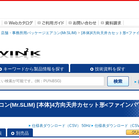
店舗・事務所用パッケージエアコン(Mr.SLIM)
[本体]4方向天井カセット形<ファ
キーワードから製品情報を探す
技術資料を探す
(Mr.SLIM) [本体]4方向天井カセット形<ファインパ
仕様表ダウンロード（CSV） 50Hz
仕様表ダウンロード（CSV）
表
別売品