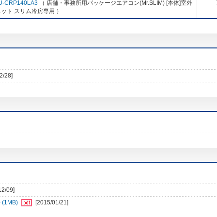
U-CRP140LA3
（ 店舗・事務所用パッケージエアコン(Mr.SLIM) [本体]室外
ット スリム冷房専用 ）
2/28]
12/09]
1MB)
[2015/01/21]