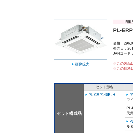
PL-ERP
価格：296,
発売日：201
JANコード：4
※この製品
画像拡大
※この価格
セット形名
PL-CRP140ELH
P
ワ
PL
セット構成品
天
P
ル 